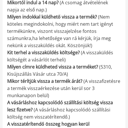
Mikortól indul a 14 nap?
(A csomag átvételének
napja az első nap.)
Milyen indokkal küldhető vissza a termék?
(Nem
köteles megindokolni, hogy miért nem tart igényt
termékünkre, viszont visszajelzése fontos
számunkra,ha lehetősége van rá kérjük, írja meg
nekünk a visszaküldés okát. Köszönjük!)
Kit terhel a visszaküldés költsége?
(A visszaküldés
költségét a vásárlót terheli)
Milyen címre küldheted vissza a terméket?
(5310,
Kisújszállás Vásár utca 70/A)
Mikor térítjük vissza a termék árát?
(A visszafizetésre
a termék visszaérkezése után kerül sor 3
munkanapon belül)
A vásárláshoz kapcsolódó szállítási költség vissza
lesz fizetve?
(A vásárláshoz kapcsolódó szállítási
költség nem visszatérítendő.)
A visszatérítendő összeg hogyan kerül