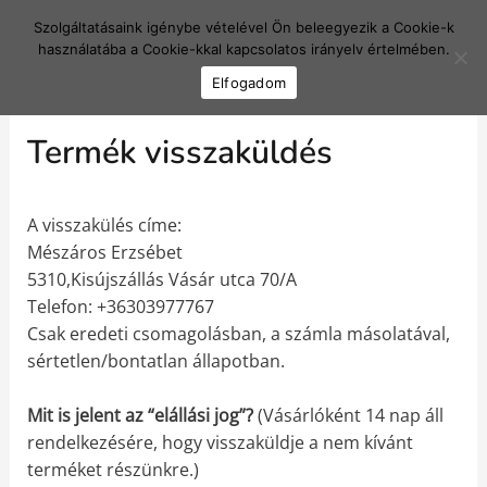
Skip
spuridepo
Mai
Szolgáltatásaink igénybe vételével Ön beleegyezik a Cookie-k
to
használatába a Cookie-kkal kapcsolatos irányelv értelmében.
content
Men
Elfogadom
Termék visszaküldés
A visszakülés címe:
Mészáros Erzsébet
5310,Kisújszállás Vásár utca 70/A
Telefon: +36303977767
Csak eredeti csomagolásban, a számla másolatával,
sértetlen/bontatlan állapotban.
Mit is jelent az “elállási jog”?
(Vásárlóként 14 nap áll
rendelkezésére, hogy visszaküldje a nem kívánt
terméket részünkre.)