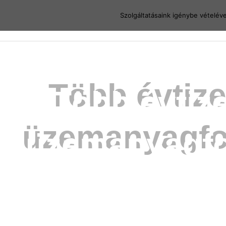
spuridepo
Szolgáltatásaink igénybe vételév
Több évtiz
üzemanyagfog