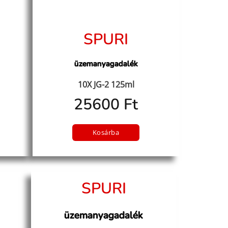
SPURI
üzemanyagadalék
10X JG-2 125ml
25600 Ft
Kosárba
SPURI
üzemanyagadalék