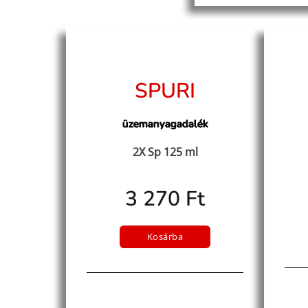
SPURI
üzemanyagadalék
2X Sp 125 ml
3 270 Ft
Kosárba