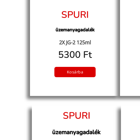
SPURI
üzemanyagadalék
2X JG-2 125ml
5300 Ft
Kosárba
SPURI
üzemanyagadalék