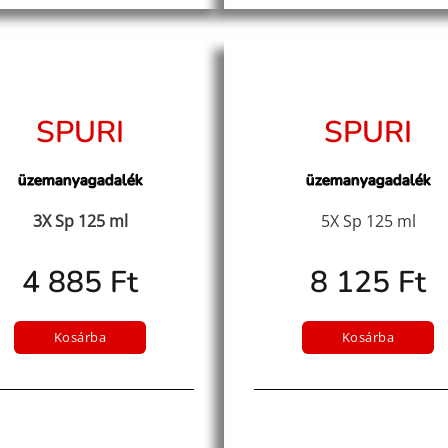
SPURI
SPURI
üzemanyagadalék
üzemanyagadalék
3X Sp 125 ml
5X Sp 125 ml
4 885 Ft
8 125 Ft
Kosárba
Kosárba