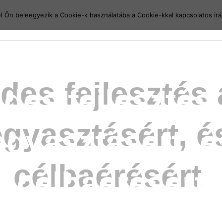
el Ön beleegyezik a Cookie-k használatába a Cookie-kkal kapcsolatos ir
edes fejlesztés
yasztásért, é
célbaérésért