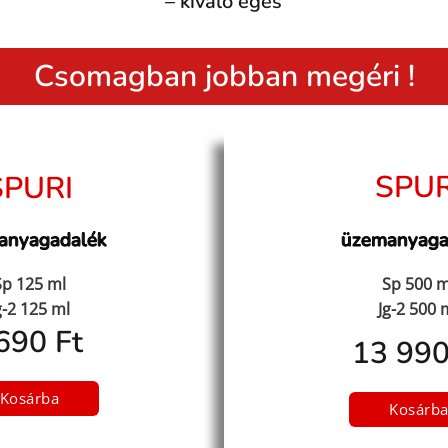
– kiváló égés
Csomagban jobban megéri !
SPUR
SPURI
anyagadalék
üzemanyaga
Sp 125 ml
Sp 500 m
g-2 125 ml
Jg-2 500 
690 Ft
13 990
Kosárba
Kosárb