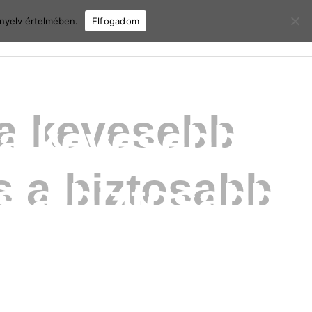
ányelv értelmében.
Elfogadom
 a kevesebb
s a biztosabb