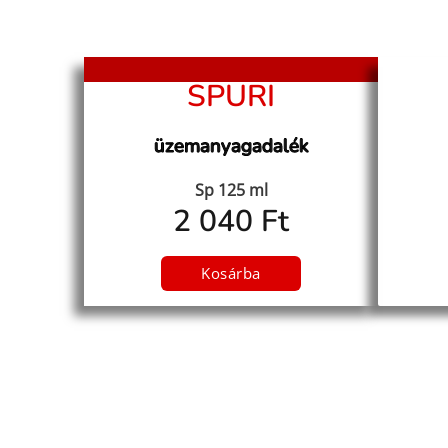
SPURI
üzemanyagadalék
Sp 125 ml
2 040 Ft
Kosárba