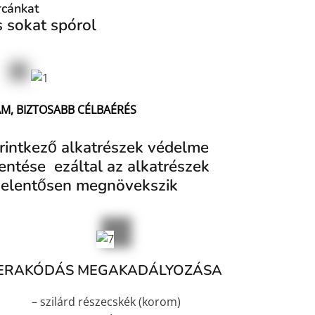
rcánkat
s sokat spórol
M, BIZTOSABB CÉLBAÉRÉS
rintkező alkatrészek védelme
ntése ezáltal az alkatrészek
 jelentősen megnövekszik
ERAKÓDÁS MEGAKADÁLYOZÁSA
– szilárd részecskék (korom)