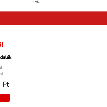
– víz
I
dalék
l
ml
 Ft
a