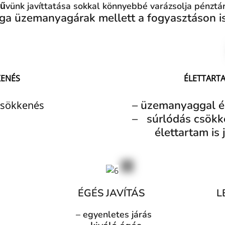
űvünk javíttatása sokkal könnyebbé varázsolja pénztá
ga üzemanyagárak mellett a fogyasztáson i
KENÉS
ÉLETTARTA
– üzemanyaggal é
csökkenés
– súrlódás csökke
élettartam is
ÉGÉS JAVÍTÁS
L
– egyenletes járás