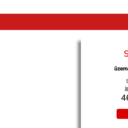
üzem
J
4