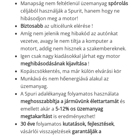
Manapság nem feltétlenül üzemanyag
spórolás
céljából használják a Spurit, hanem hogy ne
hibásodjon meg a motor!
Biztosabb
az ulticélunk elérése !
Amíg nem jelenik meg hibakód az autónkat
vezetve, avagy le nem tiltja a komputer a
motort, addig nem hisznek a szakembereknek.
Igen csak nagy kiadásokkal járhat egy motor
meghibásodásának kijavítása
!
Kopáscsökkentés, ma már külön elvárási kör
Munkává és nem hőenergiává alakul az
üzemanyag.
A Spuri adalékanyag folyamatos használata
meghosszabbítja a járművünk élettartamát
és
emellett akár a
5-12% os üzemanyag
megtakarítást
is eredményezhet!
30 éve
folyamatos
kutatások,
fejlesztések
,
vásárlói visszajelzések
garantálják a