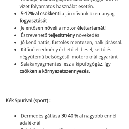
vizet folyamatos használat esetén.
5-12%-al csökkenti
a járművünk üzemanyag
fogyasztását
Jelentősen
növeli
a motor
élettartamát
!
Észrevehető
teljesítmény
növekedés
Jó kenő hatás, füstölés mentesen, halk járással.
Kitűnő eredmény érhető el diesel, kettő és
négyütemű belsőégésű motoroknál egyaránt
Salakanyagmentes lesz a kipufogógáz, így
csökken a környezetszennyezés.
Kék Spurival (sport) :
Dermedés gátlása
30-40 %
al nagyobb ennél
adaléknál