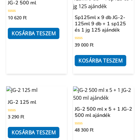
JG-2 500 ml
Sp125ml x 9 db JG-2-
10 620
Ft
Értékelés:
0
125ml 9 db + 1 sp125
/
és 1 jg 125 ajándék
5
KOSÁRBA TESZEM
39 000
Ft
Értékelés:
0
/
5
KOSÁRBA TESZEM
JG-2 125 ml
JG-2 500 ml x 5 + 1 JG-2
500 ml ajándék
3 290
Ft
Értékelés:
0
/
5
48 300
Ft
Értékelés:
KOSÁRBA TESZEM
0
/