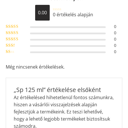
0.00
0 értékelés alapján
É
r
t
0
é
k
0
Értékelés:
5
/
e
5
0
Értékelés:
l
4
/ 5
é
0
Értékel
s
és:
3
/ 5
:
0
Érté
0
kelés
Ér
/
:
2
/
té
5
5
ke
Még nincsenek értékelések.
lés
:
1
/ 5
„Sp 125 ml” értékelése elsőként
Az értékelésed hihetetlenül fontos számunkra,
hiszen a vásárlói visszajelzések alapján
fejlesztjük a termékeink. Ez teszi lehetővé,
hogy a lehető legjobb termékeket biztosítsuk
számodra.