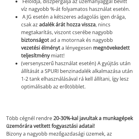
Feloldja, diszpergálja az üzemanyaggal bevitt
víz nagyobb %-át folyamatos használat esetén.
A JG esetén a kétszeres adagolás igen drága,
csak az
adalék árát hozza vissza
, nincs
megtakarítás, viszont cserébe nagyobb
biztonságot
ad a motornak és nagyobb
vezetési élményt
a lényegesen
megnövekedett
teljesítmény
miatt!
(versenyszerű használat esetén) A gyújtás után
állítását a SPURI benzinadalék alkalmazása után
1-2 tank elhasználásával rá kell állítani, így lesz
optimálisabb az erőtöbblet.
Több cégnél rendre
20-30%-kal javultak a munkagépek
üzemórára vetített fogyasztási adatai!
Bizony a nagyobb mezőgazdasági üzemek, az