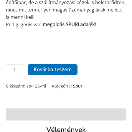
építőipar, de a szállítmányozási cégek is beletörődtek,
nincs mit tenni. Ilyen magas üzemanyag árak mellett
is menni kell!
Pedig igenis van
megoldás SPURI adalék!
Sp
Kosárba teszem
125
ml
Cikkszám:
sp-125-ml
Kategória:
Spuri
mennyiség
Vélemények (0)
Vélemények