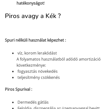
hatékonyságot
!
Piros avagy a Kék ?
Spuri nélküli használat képezhet :
víz, korom lerakódást
A folyamatos használatból adódó amortizáció
következménye:
fogyasztás növekedés
teljesítmény csökkenés
Piros Spurival :
Dermedés gátlás
Feloldja, diszpergálja az üzemanyaggal bevitt