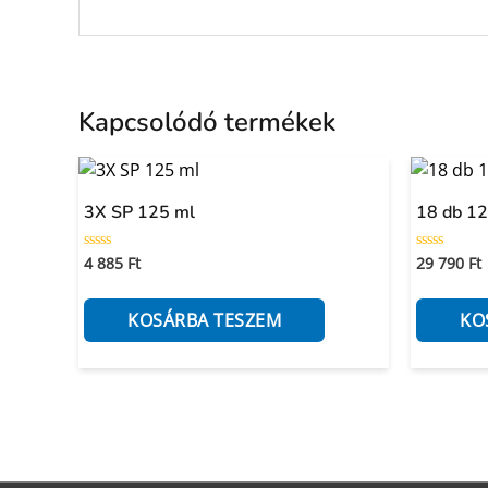
Kapcsolódó termékek
3X SP 125 ml
18 db 12
4 885
Ft
29 790
Ft
Értékelés:
Értékelés:
0
0
/
/
5
5
KOSÁRBA TESZEM
KO