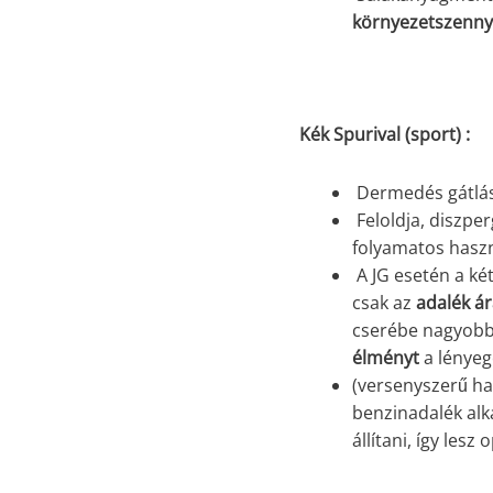
környezetszenny
Kék Spurival (sport) :
Dermedés gátlá
Feloldja, diszpe
folyamatos haszn
A JG esetén a ké
csak az
adalék ár
cserébe nagyob
élményt
a lénye
(versenyszerű has
benzinadalék alk
állítani, így lesz