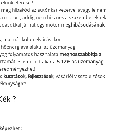
célunk elérése !
 meg hibakód az autónkat vezetve, avagy le nem
r a motort, addig nem hisznek a szakembereknek.
iadásokkal járhat egy motor
meghibásodásának
 ma már külön elvárási kör
hőenergiává alakul az üzemanyag.
nyag folyamatos használata
meghosszabbítja a
artamát
és emellett akár a
5-12% os üzemanyag
 eredményezhet!
os
kutatások,
fejlesztések
, vásárlói visszajelzések
tékonyságot
!
Kék ?
 képezhet :