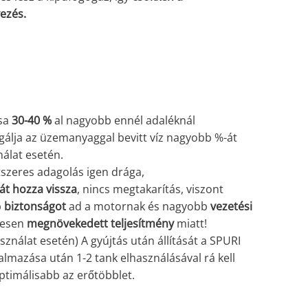
ezés.
sa
30-40 %
al nagyobb ennél adaléknál
rgálja az üzemanyaggal bevitt víz nagyobb %-át
álat esetén.
tszeres adagolás igen drága,
át hozza vissza
, nincs megtakarítás, viszont
b
biztonságot
ad a motornak és nagyobb
vezetési
gesen
megnövekedett teljesítmény
miatt!
ználat esetén) A gyújtás után állítását a SPURI
almazása után 1-2 tank elhasználásával rá kell
 optimálisabb az erőtöbblet.