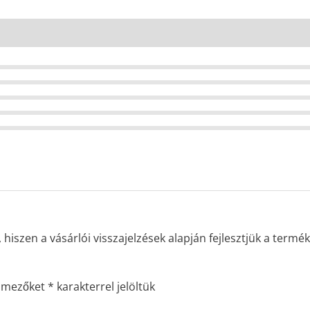
iszen a vásárlói visszajelzések alapján fejlesztjük a terméke
ő mezőket
*
karakterrel jelöltük