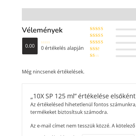
Vélemények (0)
Vélemények
Értékelés:
5
/
5
Értékelés:
0.00
4
/ 5
0 értékelés alapján
É
Értékel
r
és:
3
/ 5
Érté
t
kelés
é
Ér
:
2
/
k
té
5
e
ke
Még nincsenek értékelések.
l
lés
é
:
1
s
/ 5
:
0
„10X SP 125 ml” értékelése elsőként
/
5
Az értékelésed hihetetlenül fontos számunkra, h
termékeket biztosítsuk számodra.
Az e-mail címet nem tesszük közzé.
A kötelez