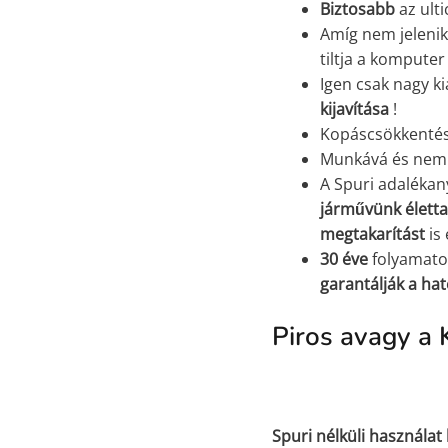
Biztosabb
az ulti
Amíg nem jelenik
tiltja a kompute
Igen csak nagy k
kijavítása
!
Kopáscsökkentés,
Munkává és nem 
A Spuri adaléka
járművünk élett
megtakarítást
is
30 éve
folyamat
garantálják a ha
Piros avagy a 
Spuri nélküli használat