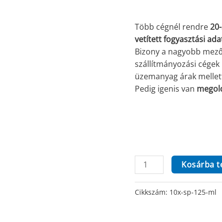
Több cégnél rendre
20
vetített fogyasztási adat
Bizony a nagyobb mezőg
szállítmányozási cégek 
üzemanyag árak mellett 
Pedig igenis van
megold
10X
Kosárba 
SP
125
Cikkszám:
10x-sp-125-ml
ml
mennyiség