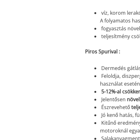
víz, korom lerak
A folyamatos ha
fogyasztás növe
teljesítmény cs
Piros Spurival :
Dermedés gátlá
Feloldja, diszpe
használat esetén
5-12%-al csökken
Jelentősen
növel
Észrevehető
tel
Jó kenő hatás, fü
Kitűnő eredmény 
motoroknál egya
Salakanyagmentes