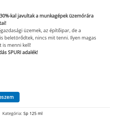
-30%-kal javultak a munkagépek üzemórára
ai!
azdasági üzemek, az építőipar, de a
is beletörődtek, nincs mit tenni. Ilyen magas
is menni kell!
ás SPURI adalék!
teszem
Kategória:
Sp 125 ml