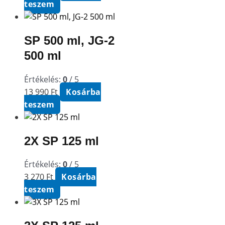
teszem
SP 500 ml, JG-2
500 ml
Értékelés:
0
/ 5
13 990
Ft
Kosárba
teszem
2X SP 125 ml
Értékelés:
0
/ 5
3 270
Ft
Kosárba
teszem