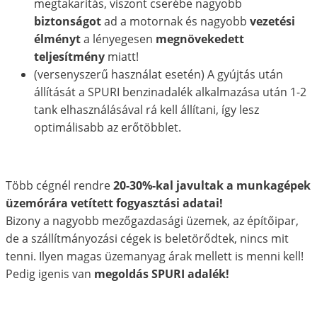
megtakarítás, viszont cserébe nagyobb
biztonságot
ad a motornak és nagyobb
vezetési
élményt
a lényegesen
megnövekedett
teljesítmény
miatt!
(versenyszerű használat esetén) A gyújtás után
állítását a SPURI benzinadalék alkalmazása után 1-2
tank elhasználásával rá kell állítani, így lesz
optimálisabb az erőtöbblet.
Több cégnél rendre
20-30%-kal javultak a munkagépek
üzemórára vetített fogyasztási adatai!
Bizony a nagyobb mezőgazdasági üzemek, az építőipar,
de a szállítmányozási cégek is beletörődtek, nincs mit
tenni. Ilyen magas üzemanyag árak mellett is menni kell!
Pedig igenis van
megoldás SPURI adalék!