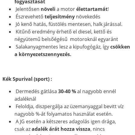
fogyasztását
Jelentősen
növeli
a motor
élettartamát
!
Észrevehető
teljesítmény
növekedés
Jó kenő hatás, füstölés mentesen, halk járással.
Kitűnő eredmény érhető el diesel, kettő és
négyütemű belsőégésű motoroknál egyaránt
Salakanyagmentes lesz a kipufogógáz, így
csökken
a környezetszennyezés.
Kék Spurival (sport) :
Dermedés gátlása
30-40 %
al nagyobb ennél
adaléknál
Feloldja, diszpergálja az üzemanyaggal bevitt víz
nagyobb %-át folyamatos használat esetén.
A JG esetén a kétszeres adagolás igen drága,
csak az
adalék árát hozza vissza
, nincs