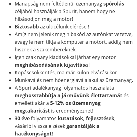
Manapság nem feltétlenül üzemanyag
spórolás
céljából használják a Spurit, hanem hogy ne
hibásodjon meg a motor!
Biztosabb
az ulticélunk elérése !
Amíg nem jelenik meg hibakód az autónkat vezetve,
avagy le nem tiltja a komputer a motort, addig nem
hisznek a szakembereknek.
Igen csak nagy kiadásokkal járhat egy motor
meghibásodásának kijavítása
!
Kopáscsökkentés, ma már külön elvárási kör
Munkává és nem hőenergiává alakul az üzemanyag.
A Spuri adalékanyag folyamatos használata
meghosszabbítja a járművünk élettartamát
és
emellett akár a
5-12% os üzemanyag
megtakarítást
is eredményezhet!
30 éve
folyamatos
kutatások,
fejlesztések
,
vásárlói visszajelzések
garantálják a
hatékonyságot
!