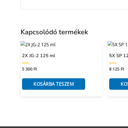
Kapcsolódó termékek
2X JG-2 125 ml
5X SP 1
5 300
Ft
8 125
Ft
Értékelés:
Értékelés:
0
0
/
/
5
5
KOSÁRBA TESZEM
KO