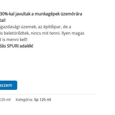
-30%-kal javultak a munkagépek üzemórára
ai!
azdasági üzemek, az építőipar, de a
is beletörődtek, nincs mit tenni. Ilyen magas
is menni kell!
ás SPURI adalék!
teszem
125-ml
Kategória:
Sp 125 ml