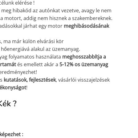
célunk elérése !
 meg hibakód az autónkat vezetve, avagy le nem
r a motort, addig nem hisznek a szakembereknek.
iadásokkal járhat egy motor
meghibásodásának
 ma már külön elvárási kör
hőenergiává alakul az üzemanyag.
nyag folyamatos használata
meghosszabbítja a
artamát
és emellett akár a
5-12% os üzemanyag
 eredményezhet!
os
kutatások,
fejlesztések
, vásárlói visszajelzések
tékonyságot
!
Kék ?
 képezhet :