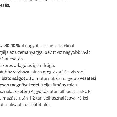
ezés.
sa
30-40 %
al nagyobb ennél adaléknál
rgálja az üzemanyaggal bevitt víz nagyobb %-át
álat esetén.
tszeres adagolás igen drága,
át hozza vissza
, nincs megtakarítás, viszont
b
biztonságot
ad a motornak és nagyobb
vezetési
gesen
megnövekedett teljesítmény
miatt!
ználat esetén) A gyújtás után állítását a SPURI
almazása után 1-2 tank elhasználásával rá kell
 optimálisabb az erőtöbblet.