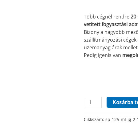
Több cégnél rendre
20
vetített fogyasztási adat
Bizony a nagyobb mezőg
szállítmányozási cégek 
üzemanyag árak mellett 
Pedig igenis van
megold
SP
Kosárba 
125
ml,
Cikkszám:
sp-125-ml-jg-2-
JG-
2