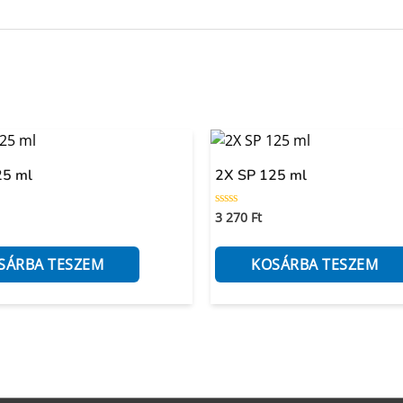
25 ml
2X SP 125 ml
3 270
Ft
Értékelés:
0
/
5
SÁRBA TESZEM
KOSÁRBA TESZEM