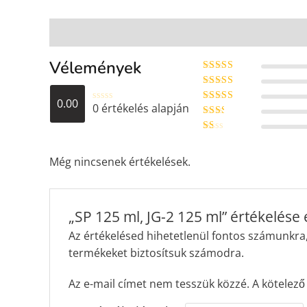
Vélemények (0)
Vélemények
Értékelés:
5
/
5
Értékelés:
0.00
4
/ 5
0 értékelés alapján
É
Értékel
r
és:
3
/ 5
Érté
t
kelés
é
Ér
:
2
/
k
té
5
e
ke
Még nincsenek értékelések.
l
lés
é
:
1
s
/ 5
:
0
„SP 125 ml, JG-2 125 ml” értékelése 
/
5
Az értékelésed hihetetlenül fontos számunkra, h
termékeket biztosítsuk számodra.
Az e-mail címet nem tesszük közzé.
A kötelez