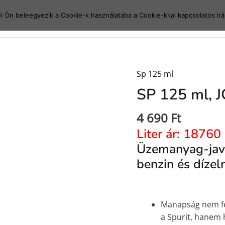
el Ön beleegyezik a Cookie-k használatába a Cookie-kkal kapcsolatos ir
Főoldal
Mi az a sp
Sp 125 ml
SP 125 ml, 
4 690
Ft
Liter ár: 18760 
Üzemanyag-javí
benzin és díze
Manapság nem fe
a Spurit, hanem