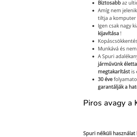
Biztosabb
az ulti
Amíg nem jelenik
tiltja a kompute
Igen csak nagy k
kijavítása
!
Kopáscsökkentés,
Munkává és nem 
A Spuri adaléka
járművünk élett
megtakarítást
is
30 éve
folyamat
garantálják a ha
Piros avagy a 
Spuri nélküli használat