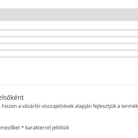
125
ml
mennyiség
elsőként
iszen a vásárlói visszajelzések alapján fejlesztjük a terméke
ő mezőket
*
karakterrel jelöltük