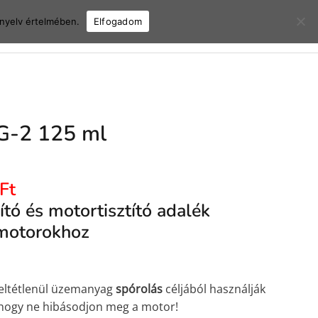
ányelv értelmében.
Elfogadom
uri?
Gy.I.K.
Kapcsolat
Bejelentkezés
JG-2 125 ml
Ft
tó és motortisztító adalék
lmotorokhoz
ltétlenül üzemanyag
spórolás
céljából használják
 hogy ne hibásodjon meg a motor!