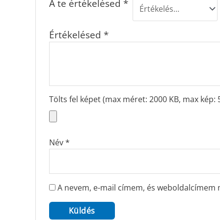
A te értékelésed
*
Értékelésed
*
Tölts fel képet (max méret: 2000 KB, max kép: 
Név
*
A nevem, e-mail címem, és weboldalcímem