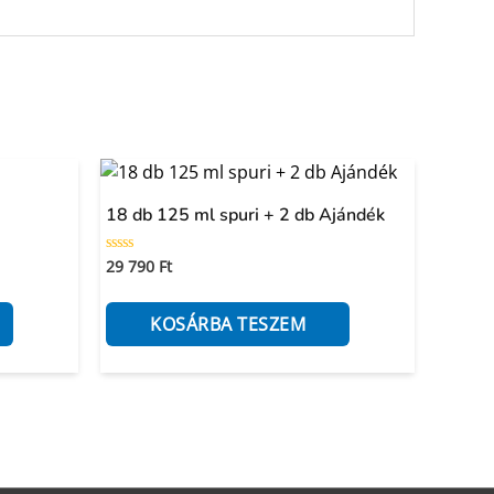
18 db 125 ml spuri + 2 db Ajándék
29 790
Ft
Értékelés:
0
/
5
KOSÁRBA TESZEM