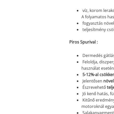
víz, korom lerak
A folyamatos ha
fogyasztás növe
teljesítmény cs
Piros Spurival :
Dermedés gátlá
Feloldja, diszpe
használat esetén
5-12%-al csökken
Jelentősen
növel
Észrevehető
tel
Jó kenő hatás, fü
Kitűnő eredmény 
motoroknál egya
Salakanyagmentes