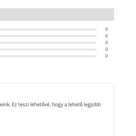
0
0
0
0
0
ink. Ez teszi lehetővé, hogy a lehető legjobb