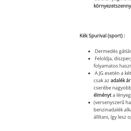
környezetszenny
Kék Spurival (sport) :
Dermedés gátlá
Feloldja, diszpe
folyamatos haszn
A JG esetén a ké
csak az
adalék ár
cserébe nagyob
élményt
a lénye
(versenyszerű has
benzinadalék alk
állítani, így lesz